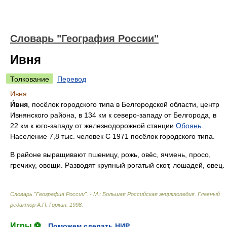
Словарь "География России"
Ивня
Толкование
Перевод
Ивня
И́вня
, посёлок городского типа в Белгородской области, центр
Ивнянского района, в 134 км к северо-западу от Белгорода, в
22 км к юго-западу от железнодорожной станции
Обоянь
.
Население 7,8 тыс. человек С 1971 посёлок городского типа.
В районе выращивают пшеницу, рожь, овёс, ячмень, просо,
гречиху, овощи. Разводят крупный рогатый скот, лошадей, овец.
Словарь "География России". - М.: Большая Российская энциклопедия
.
Главный
редактор А.П. Горкин
.
1998
.
Игры ⚽
Поможем сделать НИР