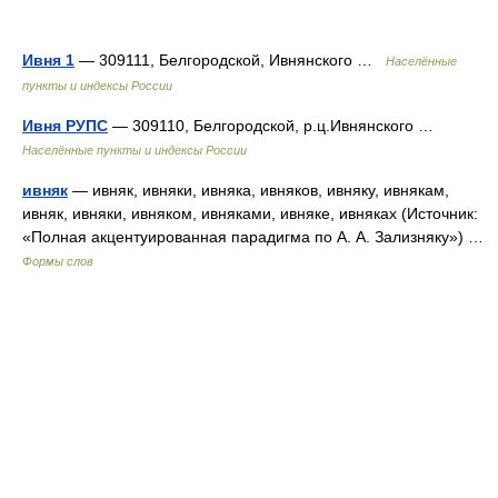
Ивня 1
— 309111, Белгородской, Ивнянского …
Населённые
пункты и индексы России
Ивня РУПС
— 309110, Белгородской, р.ц.Ивнянского …
Населённые пункты и индексы России
ивняк
— ивняк, ивняки, ивняка, ивняков, ивняку, ивнякам,
ивняк, ивняки, ивняком, ивняками, ивняке, ивняках (Источник:
«Полная акцентуированная парадигма по А. А. Зализняку») …
Формы слов