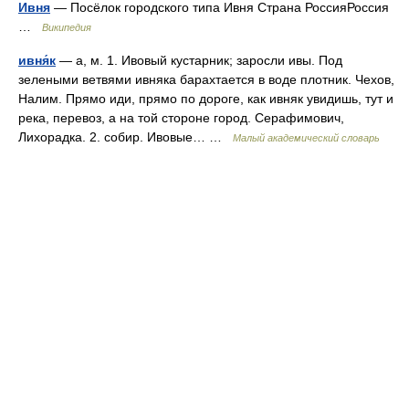
Ивня
— Посёлок городского типа Ивня Страна РоссияРоссия
…
Википедия
ивня́к
— а, м. 1. Ивовый кустарник; заросли ивы. Под
зелеными ветвями ивняка барахтается в воде плотник. Чехов,
Налим. Прямо иди, прямо по дороге, как ивняк увидишь, тут и
река, перевоз, а на той стороне город. Серафимович,
Лихорадка. 2. собир. Ивовые… …
Малый академический словарь