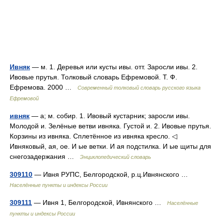
Ивняк
— м. 1. Деревья или кусты ивы. отт. Заросли ивы. 2.
Ивовые прутья. Толковый словарь Ефремовой. Т. Ф.
Ефремова. 2000 …
Современный толковый словарь русского языка
Ефремовой
ивняк
— а; м. собир. 1. Ивовый кустарник; заросли ивы.
Молодой и. Зелёные ветви ивняка. Густой и. 2. Ивовые прутья.
Корзины из ивняка. Сплетённое из ивняка кресло. ◁
Ивняковый, ая, ое. И ые ветки. И ая подстилка. И ые щиты для
снегозадержания …
Энциклопедический словарь
309110
— Ивня РУПС, Белгородской, р.ц.Ивнянского …
Населённые пункты и индексы России
309111
— Ивня 1, Белгородской, Ивнянского …
Населённые
пункты и индексы России